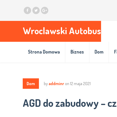
Wroclawski Autobus
Strona Domowa
Biznes
Dom
F
Dom
by
addminr
on
12 maja 2021
AGD do zabudowy – cz