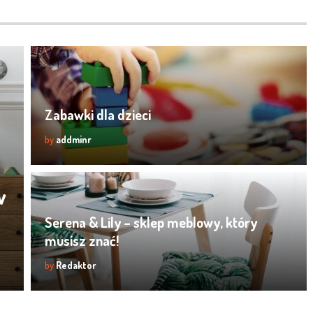
Zabawki dla dzieci
by
addminr
w
Serena & Lily – sklep meblowy, który
musisz znać!
by
Redaktor