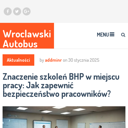
Wroclawski
MENU
Autobus
Aktualności
by
addminr
on
30 stycznia 2025
Znaczenie szkoleń BHP w miejscu
pracy: Jak zapewnić
bezpieczeństwo pracowników?