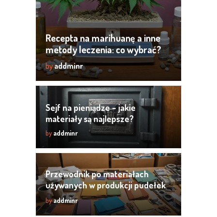
Recepta na marihuanę a inne
metody leczenia: co wybrać?
by
addminr
Sejf na pieniądze – jakie
materiały są najlepsze?
by
addminr
Przewodnik po materiałach
używanych w produkcji pudełek
fasonowych
by
addminr