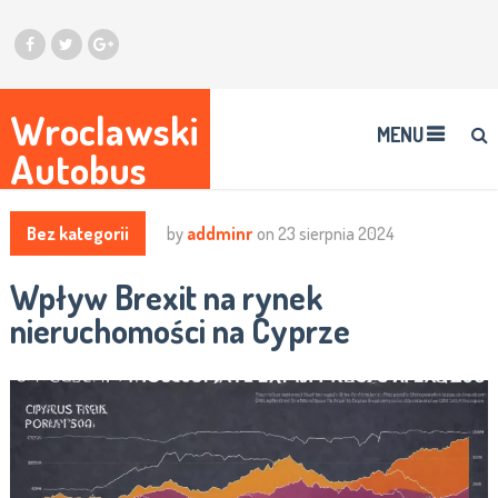
Wroclawski
MENU
Autobus
Bez kategorii
by
addminr
on
23 sierpnia 2024
Wpływ Brexit na rynek
nieruchomości na Cyprze