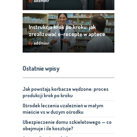
by
addminr
Instrukcja krok po kroku: jak
zrealizować e-receptę w aptece
by
addminr
Ostatnie wpisy
Jak powstają korbacze wędzone: proces
produkcji krok po kroku
Ośrodek leczenia uzależnień w małym
mieście vs w dużym ośrodku
Ubezpieczenie domu szkieletowego — co
obejmuje i ile kosztuje?