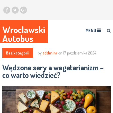
Wroclawski
MENU
Autobus
Bez kategorii
by
addminr
on
17 października 2024
Wędzone sery a wegetarianizm –
co warto wiedzieć?