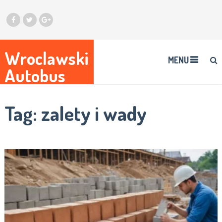
Wroclawski
MENU
Autobus
Tag:
zalety i wady