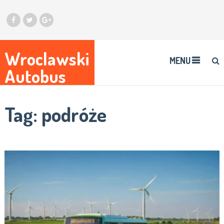
Wroclawski
MENU
Autobus
Tag:
podróże