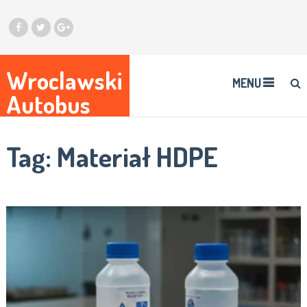
Wroclawski
MENU
Autobus
Tag:
Materiał HDPE