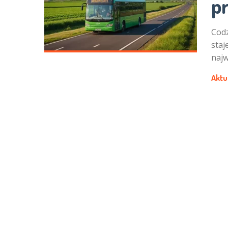
p
Codz
staj
najw
Aktu