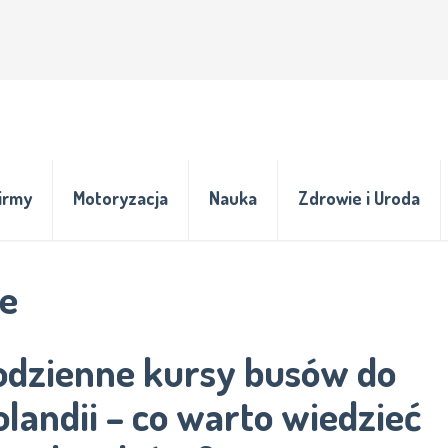
irmy
Motoryzacja
Nauka
Zdrowie i Uroda
e
odzienne kursy busów do
landii – co warto wiedzieć