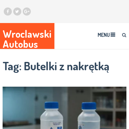
Wroclawski
MENU
Autobus
Tag:
Butelki z nakrętką