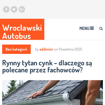
Wroclawski
MENU
Autobus
Bez kategorii
by
addminr
on
11 kwietnia 2025
Rynny tytan cynk – dlaczego są
polecane przez fachowców?