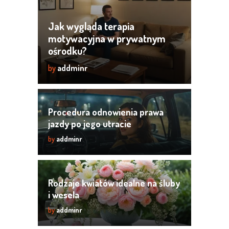
Jak wygląda terapia
motywacyjna w prywatnym
ośrodku?
by
addminr
Procedura odnowienia prawa
jazdy po jego utracie
by
addminr
Rodzaje kwiatów idealne na śluby
i wesela
by
addminr