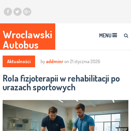
Wroclawski
MENU
Autobus
Aktualności
by
addminr
on
21 stycznia 2026
Rola fizjoterapii w rehabilitacji po
urazach sportowych