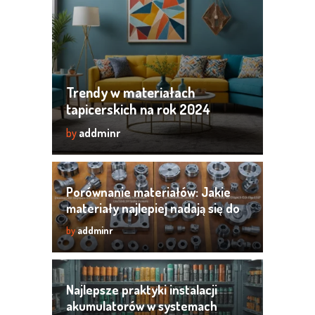
Trendy w materiałach
tapicerskich na rok 2024
by
addminr
Porównanie materiałów: Jakie
materiały najlepiej nadają się do
obróbki CNC?
by
addminr
Najlepsze praktyki instalacji
akumulatorów w systemach