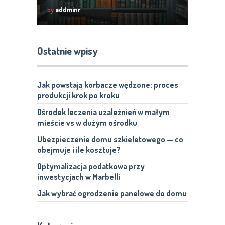
magazynowania
by
addminr
Ostatnie wpisy
Jak powstają korbacze wędzone: proces
produkcji krok po kroku
Ośrodek leczenia uzależnień w małym
mieście vs w dużym ośrodku
Ubezpieczenie domu szkieletowego — co
obejmuje i ile kosztuje?
Optymalizacja podatkowa przy
inwestycjach w Marbelli
Jak wybrać ogrodzenie panelowe do domu