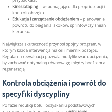
przypadkach.
Kinesiotaping
– wspomagająco dla propriocepcji i
kontroli obrzęku.
Edukacja i zarządzanie obciążeniem
– planowanie
powrotu do biegania, skoków, sprintów czy zmian
kierunku.
Największą skuteczność przynosi spójny program, w
którym każda interwencja ma cel i miernik postępu.
Regularna reevaluacja pozwala modyfikować obciążenia,
by zachować optymalną równowagę między bodźcem a
regeneracją.
Kontrola obciążenia i powrót do
specyfiki dyscypliny
Po fazie redukcji bólu i odzyskaniu podstawowych
zakresów ruchu kluczowe staje się
wdrożenie