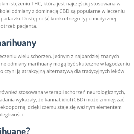
im stężeniu THC, która jest najczęściej stosowana w
 Z kolei odmiany z dominacją CBD są popularne w leczeniu
m padaczki. Dostępność konkretnego typu medycznej
otrzeb pacjenta.
marihuany
czeniu wielu schorzeń. Jednym z najbardziej znanych
Różne odmiany marihuany mogą być skuteczne w łagodzeniu
 czyni ją atrakcyjną alternatywą dla tradycyjnych leków
 również stosowana w terapii schorzeń neurologicznych,
 Badania wykazały, że kannabidiol (CBD) może zmniejszać
lekooporną, dzięki czemu staje się ważnym elementem
legliwości.
ihuanę?