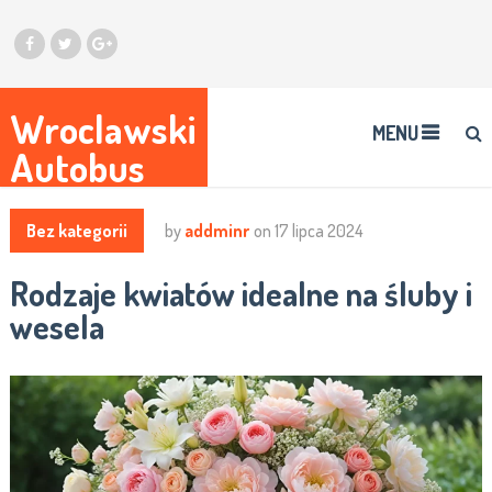
Wroclawski
MENU
Autobus
Bez kategorii
by
addminr
on
17 lipca 2024
Rodzaje kwiatów idealne na śluby i
wesela