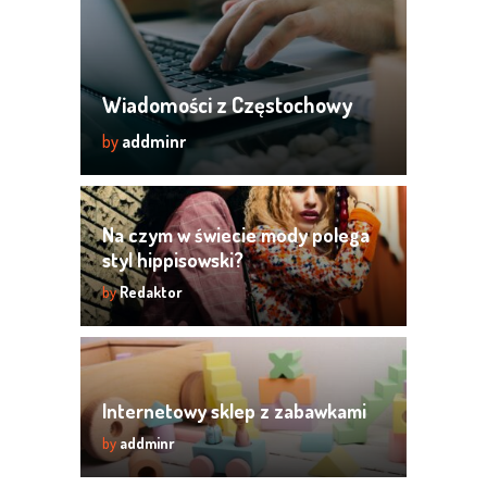
Wiadomości z Częstochowy
by
addminr
Na czym w świecie mody polega
styl hippisowski?
by
Redaktor
Internetowy sklep z zabawkami
by
addminr