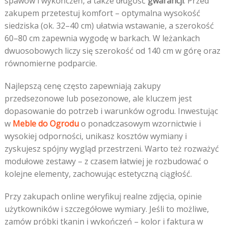
spawów i wykończeń, a także długość
gwarancji
. Przed
zakupem przetestuj komfort – optymalna wysokość
siedziska (ok. 32–40 cm) ułatwia wstawanie, a szerokość
60–80 cm zapewnia wygodę w barkach. W leżankach
dwuosobowych liczy się szerokość od 140 cm w górę oraz
równomierne podparcie.
Najlepszą cenę często zapewniają zakupy
przedsezonowe lub posezonowe, ale kluczem jest
dopasowanie do potrzeb i warunków ogrodu. Inwestując
w
Meble do Ogrodu
o ponadczasowym wzornictwie i
wysokiej odporności, unikasz kosztów wymiany i
zyskujesz spójny wygląd przestrzeni. Warto też rozważyć
modułowe zestawy – z czasem łatwiej je rozbudować o
kolejne elementy, zachowując estetyczną ciągłość.
Przy zakupach online weryfikuj realne zdjęcia, opinie
użytkowników i szczegółowe wymiary. Jeśli to możliwe,
zamów próbki tkanin i wykończeń – kolor i faktura w