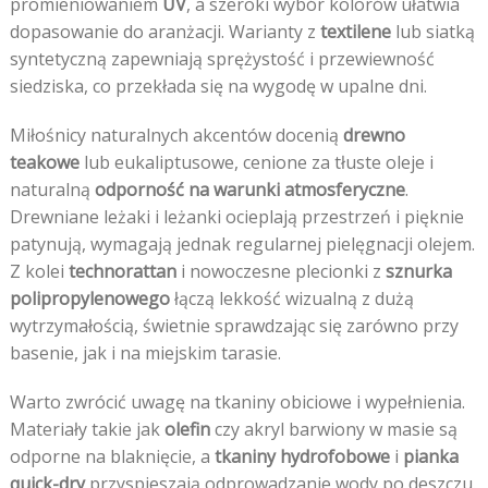
promieniowaniem
UV
, a szeroki wybór kolorów ułatwia
dopasowanie do aranżacji. Warianty z
textilene
lub siatką
syntetyczną zapewniają sprężystość i przewiewność
siedziska, co przekłada się na wygodę w upalne dni.
Miłośnicy naturalnych akcentów docenią
drewno
teakowe
lub eukaliptusowe, cenione za tłuste oleje i
naturalną
odporność na warunki atmosferyczne
.
Drewniane leżaki i leżanki ocieplają przestrzeń i pięknie
patynują, wymagają jednak regularnej pielęgnacji olejem.
Z kolei
technorattan
i nowoczesne plecionki z
sznurka
polipropylenowego
łączą lekkość wizualną z dużą
wytrzymałością, świetnie sprawdzając się zarówno przy
basenie, jak i na miejskim tarasie.
Warto zwrócić uwagę na tkaniny obiciowe i wypełnienia.
Materiały takie jak
olefin
czy akryl barwiony w masie są
odporne na blaknięcie, a
tkaniny hydrofobowe
i
pianka
quick-dry
przyspieszają odprowadzanie wody po deszczu.