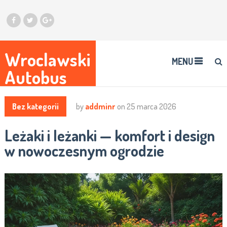
Wroclawski
MENU
Autobus
Bez kategorii
by
addminr
on
25 marca 2026
Leżaki i leżanki — komfort i design
w nowoczesnym ogrodzie