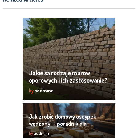
Jakie są rodzaje murów
oporowych i ich zastosowanie?
by
addminr
Jak zrobić domowy oscypek
wędzony — poradnik dla
początkujących
by
addminr