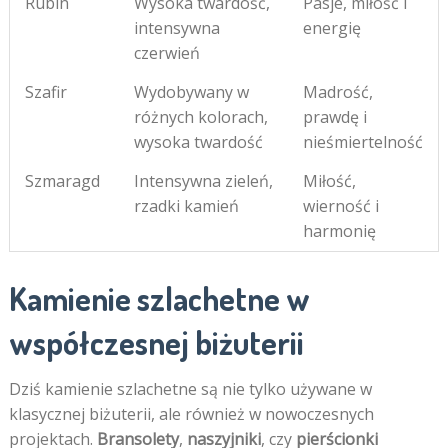
Rubin
Wysoka twardość,
Pasje, miłość i
intensywna
energię
czerwień
Szafir
Wydobywany w
Madrość,
różnych kolorach,
prawdę i
wysoka twardość
nieśmiertelność
Szmaragd
Intensywna zieleń,
Miłość,
rzadki kamień
wierność i
harmonię
Kamienie szlachetne w
współczesnej biżuterii
Dziś kamienie szlachetne są nie tylko używane w
klasycznej biżuterii, ale również w nowoczesnych
projektach.
Bransolety
,
naszyjniki
, czy
pierścionki