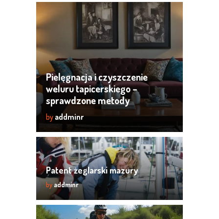
Pielęgnacja i czyszczenie
weluru tapicerskiego –
sprawdzone metody
by
addminr
Patent żeglarski mazury
by
addminr