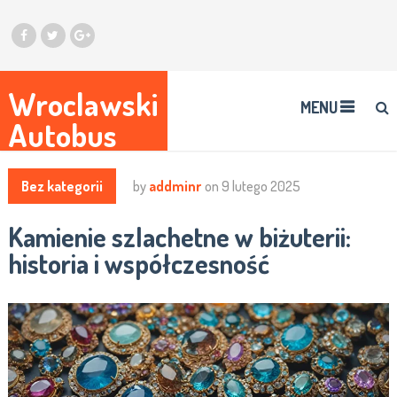
Wroclawski
MENU
Autobus
Bez kategorii
by
addminr
on
9 lutego 2025
Kamienie szlachetne w biżuterii:
historia i współczesność