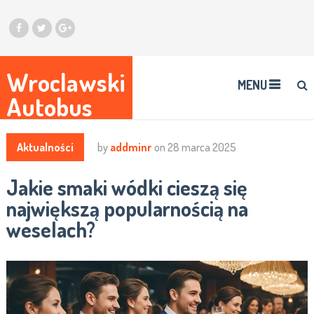
Wroclawski
MENU
Autobus
Aktualności
by
addminr
on
28 marca 2025
Jakie smaki wódki cieszą się
największą popularnością na
weselach?