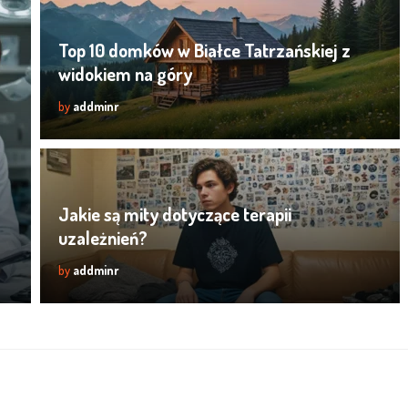
Top 10 domków w Białce Tatrzańskiej z
widokiem na góry
by
addminr
Jakie są mity dotyczące terapii
uzależnień?
by
addminr