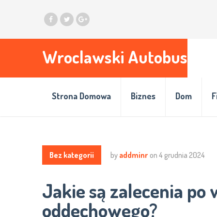
Wroclawski Autobus
Strona Domowa
Biznes
Dom
F
Bez kategorii
by
addminr
on
4 grudnia 2024
Jakie są zalecenia po
oddechowego?