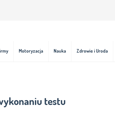
irmy
Motoryzacja
Nauka
Zdrowie i Uroda
 wykonaniu testu