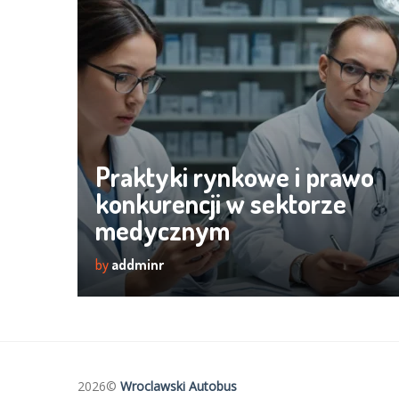
Praktyki rynkowe i prawo
konkurencji w sektorze
medycznym
by
addminr
2026©
Wroclawski Autobus