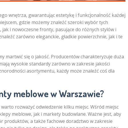
go wnętrza, gwarantując estetykę i funkcjonalność każdej
t miejscem, gdzie możemy znaleźć szeroki wybór tych
jak i nowoczesne fronty, pasujące do różnych stylów i
znaleźć zarówno eleganckie, gładkie powierzchnie, jak i te
y martwić się o jakość. Producentów charakteryzuje duża
niają wysokie standardy zarówno w zakresie jakości
 różnorodności asortymentu, każdy może znaleźć coś dla
ronty meblowe w Warszawie?
warto rozważyć odwiedzenie kilku miejsc. Wśród miejsc
klepy meblowe, jak i markety budowlane. Ważne jest, aby
bór produktów, a także fachowe doradztwo w zakresie