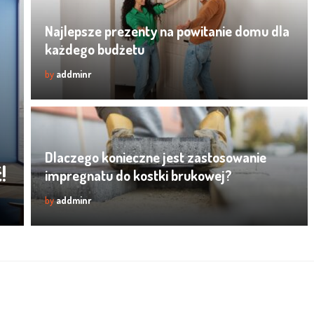
Najlepsze prezenty na powitanie domu dla
każdego budżetu
by
addminr
Dlaczego konieczne jest zastosowanie
!
impregnatu do kostki brukowej?
by
addminr