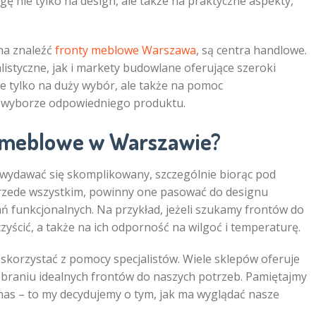
ę nie tylko na design, ale także na praktyczne aspekty,
na znaleźć
fronty meblowe Warszawa
, są centra handlowe.
istyczne, jak i markety budowlane oferujące szeroki
ie tylko na duży wybór, ale także na pomoc
 wyborze odpowiedniego produktu.
y meblowe w Warszawie?
ydawać się skomplikowany, szczególnie biorąc pod
zede wszystkim, powinny one pasować do designu
ń funkcjonalnych. Na przykład, jeżeli szukamy frontów do
czyścić, a także na ich odporność na wilgoć i temperaturę.
skorzystać z pomocy specjalistów. Wiele sklepów oferuje
obraniu idealnych frontów do naszych potrzeb. Pamiętajmy
 nas – to my decydujemy o tym, jak ma wyglądać nasze