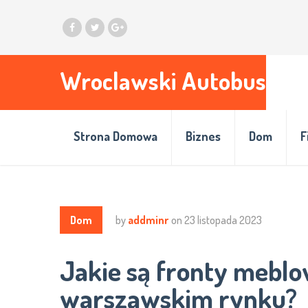
Wroclawski Autobus
Strona Domowa
Biznes
Dom
F
Dom
by
addminr
on
23 listopada 2023
Jakie są fronty mebl
warszawskim rynku?