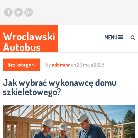
Wroclawski
MENU
Autobus
Bez kategorii
by
addminr
on
20 maja 2026
Jak wybrać wykonawcę domu
szkieletowego?