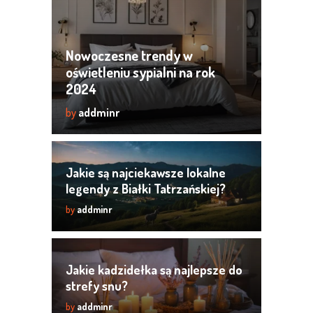
Nowoczesne trendy w
oświetleniu sypialni na rok
2024
by
addminr
Jakie są najciekawsze lokalne
legendy z Białki Tatrzańskiej?
by
addminr
Jakie kadzidełka są najlepsze do
strefy snu?
by
addminr