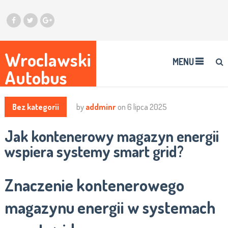
Wroclawski
MENU
Autobus
Bez kategorii
by
addminr
on
6 lipca 2025
Jak kontenerowy magazyn energii
wspiera systemy smart grid?
Znaczenie kontenerowego
magazynu energii w systemach