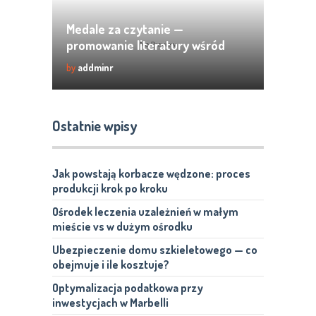
Medale za czytanie —
promowanie literatury wśród
dzieci
by
addminr
Ostatnie wpisy
Jak powstają korbacze wędzone: proces
produkcji krok po kroku
Ośrodek leczenia uzależnień w małym
mieście vs w dużym ośrodku
Ubezpieczenie domu szkieletowego — co
obejmuje i ile kosztuje?
Optymalizacja podatkowa przy
inwestycjach w Marbelli