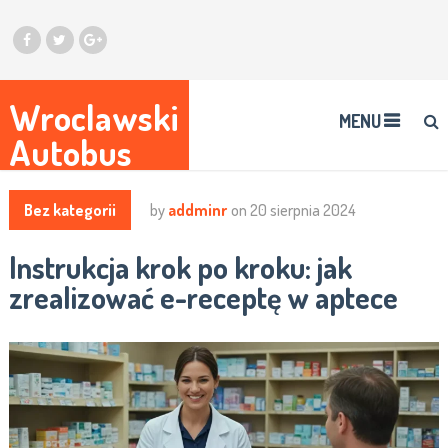
Wroclawski
MENU
Autobus
Bez kategorii
by
addminr
on
20 sierpnia 2024
Instrukcja krok po kroku: jak
zrealizować e-receptę w aptece