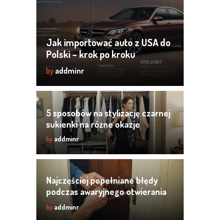
Jak importować auto z USA do
Polski – krok po kroku
by
addminr
5 sposobów na stylizację czarnej
sukienki na różne okazje
by
addminr
Najczęściej popełniane błędy
podczas awaryjnego otwierania
mieszkania
by
addminr