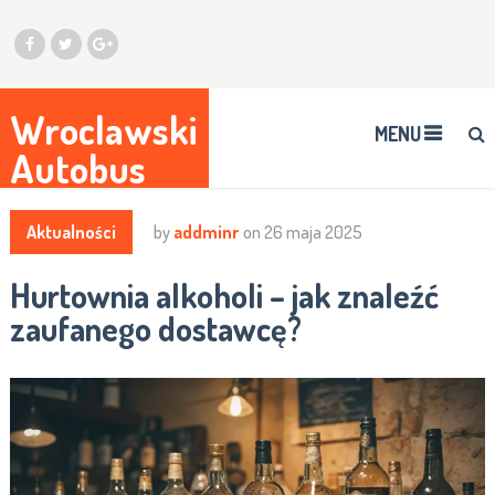
Wroclawski
MENU
Autobus
Aktualności
by
addminr
on
26 maja 2025
Hurtownia alkoholi – jak znaleźć
zaufanego dostawcę?