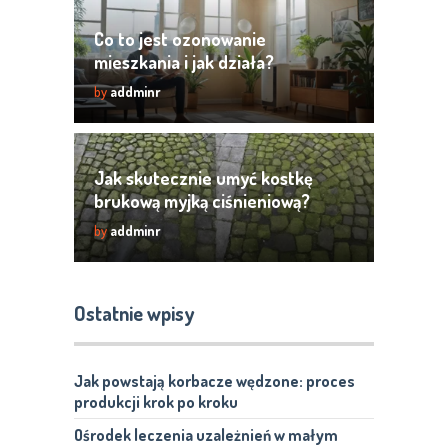
Co to jest ozonowanie
mieszkania i jak działa?
by
addminr
Jak skutecznie umyć kostkę
brukową myjką ciśnieniową?
by
addminr
Ostatnie wpisy
Jak powstają korbacze wędzone: proces
produkcji krok po kroku
Ośrodek leczenia uzależnień w małym