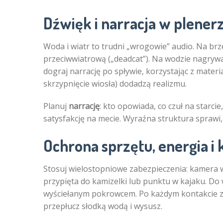
Dźwięk i narracja w plener
Woda i wiatr to trudni „wrogowie” audio. Na b
przeciwwiatrową („deadcat”). Na wodzie nagrywa
dograj narrację po spływie, korzystając z materia
skrzypnięcie wiosła) dodadzą realizmu.
Planuj
narrację
: kto opowiada, co czuł na starcie
satysfakcję na mecie. Wyraźna struktura sprawi,
Ochrona sprzętu, energia i
Stosuj wielostopniowe zabezpieczenia: kamera 
przypięta do kamizelki lub punktu w kajaku. D
wyściełanym pokrowcem. Po każdym kontakcie z w
przepłucz słodką wodą i wysusz.