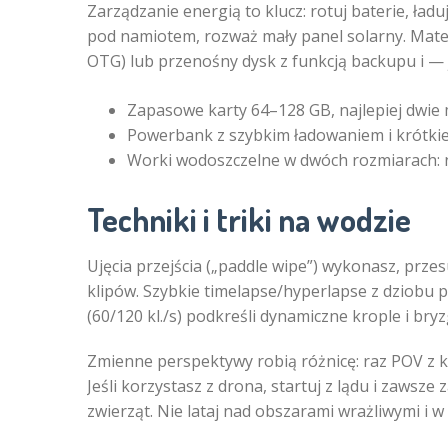
Zarządzanie energią to klucz: rotuj baterie, ła
pod namiotem, rozważ mały panel solarny. Materi
OTG) lub przenośny dysk z funkcją backupu i — 
Zapasowe karty 64–128 GB, najlepiej dwie 
Powerbank z szybkim ładowaniem i krótkie
Worki wodoszczelne w dwóch rozmiarach: n
Techniki i triki na wodzie
Ujęcia przejścia („paddle wipe”) wykonasz, prze
klipów. Szybkie timelapse/hyperlapse z dziobu p
(60/120 kl./s) podkreśli dynamiczne krople i bryz
Zmienne perspektywy robią różnicę: raz POV z kam
Jeśli korzystasz z drona, startuj z lądu i zawsze
zwierząt. Nie lataj nad obszarami wrażliwymi i w