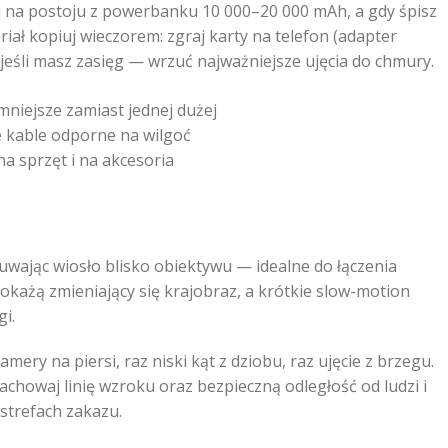
duj na postoju z powerbanku 10 000–20 000 mAh, a gdy śpisz
ał kopiuj wieczorem: zgraj karty na telefon (adapter
jeśli masz zasięg — wrzuć najważniejsze ujęcia do chmury.
mniejsze zamiast jednej dużej
 kable odporne na wilgoć
a sprzęt i na akcesoria
suwając wiosło blisko obiektywu — idealne do łączenia
okażą zmieniający się krajobraz, a krótkie slow-motion
gi.
ery na piersi, raz niski kąt z dziobu, raz ujęcie z brzegu.
 zachowaj linię wzroku oraz bezpieczną odległość od ludzi i
 strefach zakazu.