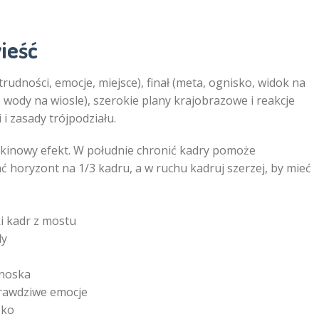
ieść
(trudności, emocje, miejsce), finał (meta, ognisko, widok na
 wody na wiosle), szerokie plany krajobrazowe i reakcje
 i zasady trójpodziału.
ć kinowy efekt. W południe chronić kadry pomoże
ać horyzont na 1/3 kadru, a w ruchu kadruj szerzej, by mieć
ki kadr z mostu
dy
enoska
prawdziwe emocje
sko