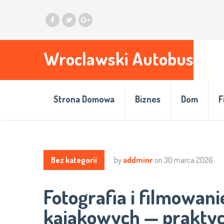
Wroclawski Autobus
Strona Domowa
Biznes
Dom
F
Bez kategorii
by
addminr
on
30 marca 2026
Fotografia i filmowan
kajakowych — prakty