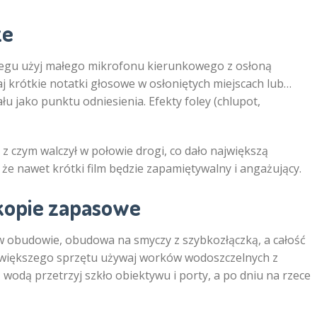
ze
rzegu użyj małego mikrofonu kierunkowego z osłoną
j krótkie notatki głosowe w osłoniętych miejscach lub…
łu jako punktu odniesienia. Efekty foley (chlupot,
, z czym walczył w połowie drogi, co dało największą
 że nawet krótki film będzie zapamiętywalny i angażujący.
 kopie zapasowe
w obudowie, obudowa na smyczy z szybkozłączką, a całość
o większego sprzętu używaj worków wodoszczelnych z
odą przetrzyj szkło obiektywu i porty, a po dniu na rzece