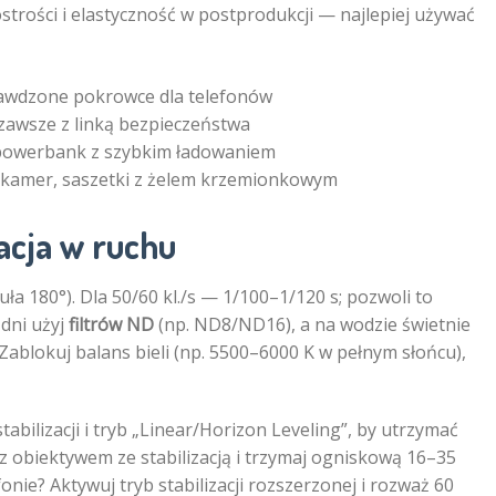
ostrości i elastyczność w postprodukcji — najlepiej używać
prawdzone pokrowce dla telefonów
 zawsze z linką bezpieczeństwa
i powerbank z szybkim ładowaniem
do kamer, saszetki z żelem krzemionkowym
zacja w ruchu
guła 180°). Dla 50/60 kl./s — 1/100–1/120 s; pozwoli to
dni użyj
filtrów ND
(np. ND8/ND16), a na wodzie świetnie
. Zablokuj balans bieli (np. 5500–6000 K w pełnym słońcu),
bilizacji i tryb „Linear/Horizon Leveling”, by utrzymać
 z obiektywem ze stabilizacją i trzymaj ogniskową 16–35
onie? Aktywuj tryb stabilizacji rozszerzonej i rozważ 60