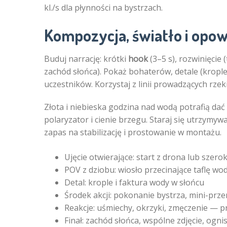
kl./s dla płynności na bystrzach.
Kompozycja, światło i opow
Buduj narrację: krótki
hook
(3–5 s), rozwinięcie 
zachód słońca). Pokaż bohaterów, detale (krople
uczestników. Korzystaj z linii prowadzących rzeki
Złota i niebieska godzina nad wodą potrafią da
polaryzator i cienie brzegu. Staraj się utrzymyw
zapas na stabilizację i prostowanie w montażu.
Ujęcie otwierające: start z drona lub szero
POV z dziobu: wiosło przecinające taflę wo
Detal: krople i faktura wody w słońcu
Środek akcji: pokonanie bystrza, mini-prz
Reakcje: uśmiechy, okrzyki, zmęczenie — 
Finał: zachód słońca, wspólne zdjęcie, ogni