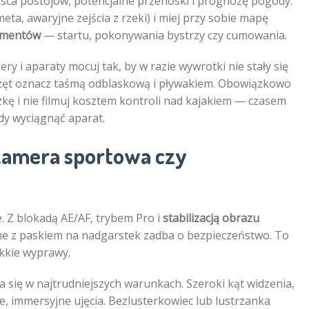
ejsca postojów, potencjalne przenoski i prognozę pogody.
eta, awaryjne zejścia z rzeki) i miej przy sobie mapę
omentów
— startu, pokonywania bystrzy czy cumowania.
 i aparaty mocuj tak, by w razie wywrotki nie stały się
przęt oznacz taśmą odblaskową i pływakiem. Obowiązkowo
zkę i nie filmuj kosztem kontroli nad kajakiem — czasem
dy wyciągnąć aparat.
kamera sportowa czy
. Z blokadą AE/AF, trybem Pro i
stabilizacją obrazu
lne z paskiem na nadgarstek zadba o bezpieczeństwo. To
ekkie wyprawy.
 się w najtrudniejszych warunkach. Szeroki kąt widzenia,
e, immersyjne ujęcia. Bezlusterkowiec lub lustrzanka