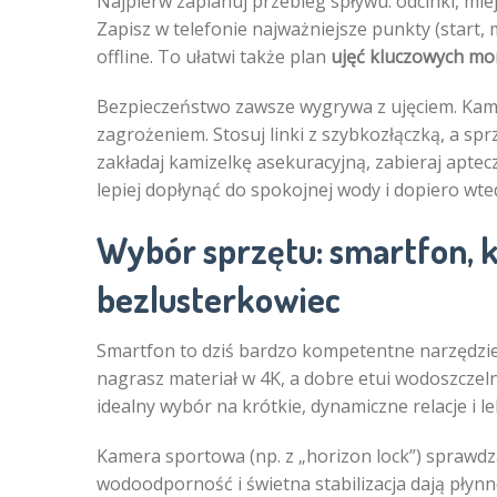
Najpierw zaplanuj przebieg spływu: odcinki, mi
Zapisz w telefonie najważniejsze punkty (start, m
offline. To ułatwi także plan
ujęć kluczowych m
Bezpieczeństwo zawsze wygrywa z ujęciem. Kamery
zagrożeniem. Stosuj linki z szybkozłączką, a s
zakładaj kamizelkę asekuracyjną, zabieraj aptec
lepiej dopłynąć do spokojnej wody i dopiero wte
Wybór sprzętu: smartfon, 
bezlusterkowiec
Smartfon to dziś bardzo kompetentne narzędzie
nagrasz materiał w 4K, a dobre etui wodoszcze
idealny wybór na krótkie, dynamiczne relacje i l
Kamera sportowa (np. z „horizon lock”) sprawdza
wodoodporność i świetna stabilizacja dają płynn