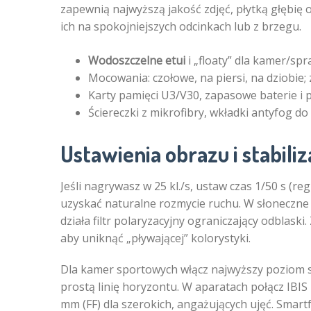
zapewnią najwyższą jakość zdjęć, płytką głębię 
ich na spokojniejszych odcinkach lub z brzegu.
Wodoszczelne etui
i „floaty” dla kamer/s
Mocowania: czołowe, na piersi, na dziobie;
Karty pamięci U3/V30, zapasowe baterie 
Ściereczki z mikrofibry, wkładki antyfog 
Ustawienia obrazu i stabili
Jeśli nagrywasz w 25 kl./s, ustaw czas 1/50 s (re
uzyskać naturalne rozmycie ruchu. W słoneczne 
działa filtr polaryzacyjny ograniczający odblaski
aby uniknąć „pływającej” kolorystyki.
Dla kamer sportowych włącz najwyższy poziom sta
prostą linię horyzontu. W aparatach połącz IBIS
mm (FF) dla szerokich, angażujących ujęć. Smartf