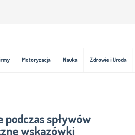
irmy
Motoryzacja
Nauka
Zdrowie i Uroda
ie podczas spływów
czne wskazówki