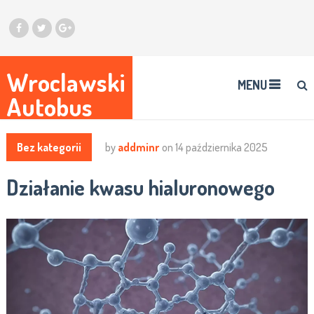
Wroclawski
MENU
Autobus
Bez kategorii
by
addminr
on
14 października 2025
Działanie kwasu hialuronowego