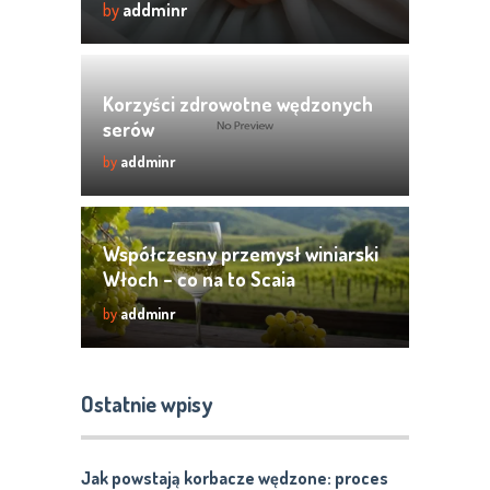
by
addminr
Korzyści zdrowotne wędzonych
serów
by
addminr
Współczesny przemysł winiarski
Włoch – co na to Scaia
Garganega Chardonnay?
by
addminr
Ostatnie wpisy
Jak powstają korbacze wędzone: proces