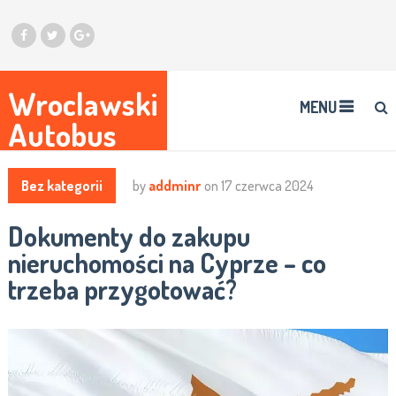
Wroclawski
MENU
Autobus
Bez kategorii
by
addminr
on
17 czerwca 2024
Dokumenty do zakupu
nieruchomości na Cyprze – co
trzeba przygotować?