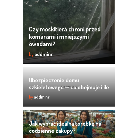
Czy moskitiera chroni przed
komarami i mniejszymi
owadami?
by
addminr
Ubezpieczenie domu
szkieletowego — co obejmuje i ile
kosztuje?
by
addminr
Jak wybrać idealną torebkę na
codzienne zakupy?