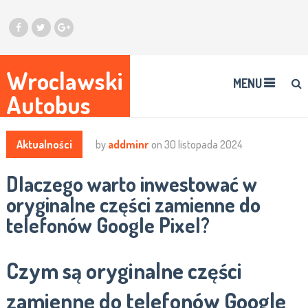
Wroclawski
MENU
Autobus
Aktualności
by
addminr
on
30 listopada 2024
Dlaczego warto inwestować w
oryginalne części zamienne do
telefonów Google Pixel?
Czym są oryginalne części
zamienne do telefonów Google