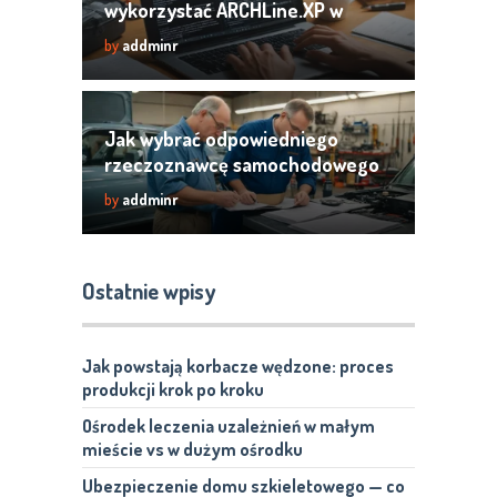
wykorzystać ARCHLine.XP w
codziennej pracy
by
addminr
Jak wybrać odpowiedniego
rzeczoznawcę samochodowego
– kluczowe kryteria i wskazówki
by
addminr
Ostatnie wpisy
Jak powstają korbacze wędzone: proces
produkcji krok po kroku
Ośrodek leczenia uzależnień w małym
mieście vs w dużym ośrodku
Ubezpieczenie domu szkieletowego — co