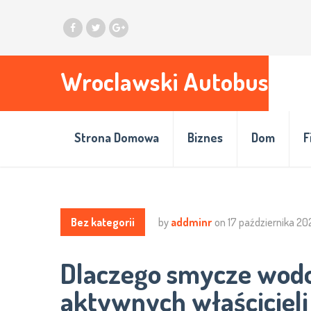
Wroclawski Autobus
Strona Domowa
Biznes
Dom
F
Bez kategorii
by
addminr
on
17 października 20
Dlaczego smycze wodo
aktywnych właściciel