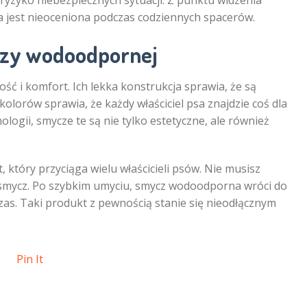
ryzyko niebezpiecznych sytuacji. Z punktu widzenia
 jest nieoceniona podczas codziennych spacerów.
zy wodoodpornej
ć i komfort. Ich lekka konstrukcja sprawia, że są
lorów sprawia, że każdy właściciel psa znajdzie coś dla
logii, smycze te są nie tylko estetyczne, ale również
, który przyciąga wielu właścicieli psów. Nie musisz
ą smycz. Po szybkim umyciu, smycz wodoodporna wróci do
zas. Taki produkt z pewnością stanie się nieodłącznym
Pin It