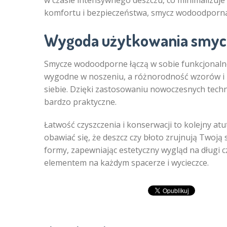
w czasie intensywnego deszczu, co minimalizuje 
komfortu i bezpieczeństwa, smycz wodoodporna
Wygoda użytkowania smyc
Smycze wodoodporne łączą w sobie funkcjonalnoś
wygodne w noszeniu, a różnorodność wzorów i ko
siebie. Dzięki zastosowaniu nowoczesnych techno
bardzo praktyczne.
Łatwość czyszczenia i konserwacji to kolejny atut
obawiać się, że deszcz czy błoto zrujnują Twoj
formy, zapewniając estetyczny wygląd na długi c
elementem na każdym spacerze i wycieczce.