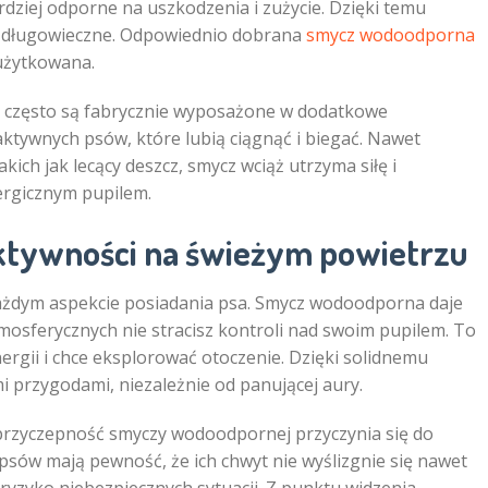
dziej odporne na uszkodzenia i zużycie. Dzięki temu
eż długowieczne. Odpowiednio dobrana
smycz wodoodporna
 użytkowana.
 często są fabrycznie wyposażone w dodatkowe
aktywnych psów, które lubią ciągnąć i biegać. Nawet
ich jak lecący deszcz, smycz wciąż utrzyma siłę i
ergicznym pupilem.
ktywności na świeżym powietrzu
ażdym aspekcie posiadania psa. Smycz wodoodporna daje
osferycznych nie stracisz kontroli nad swoim pupilem. To
nergii i chce eksplorować otoczenie. Dzięki solidnemu
 przygodami, niezależnie od panującej aury.
rzyczepność smyczy wodoodpornej przyczynia się do
sów mają pewność, że ich chwyt nie wyślizgnie się nawet