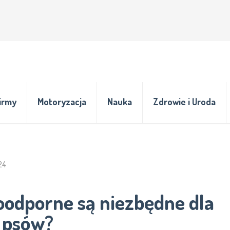
irmy
Motoryzacja
Nauka
Zdrowie i Uroda
24
odporne są niezbędne dla
i psów?