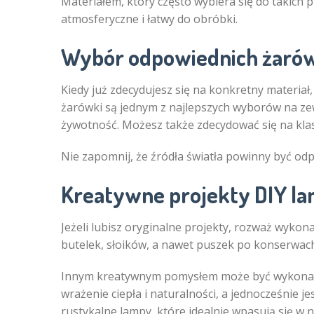
Materiałem, który często wybiera się do takich p
atmosferyczne i łatwy do obróbki.
Wybór odpowiednich żarówe
Kiedy już zdecydujesz się na konkretny materiał
żarówki są jednym z najlepszych wyborów na ze
żywotność. Możesz także zdecydować się na klasy
Nie zapomnij, że źródła światła powinny być od
Kreatywne projekty DIY l
Jeżeli lubisz oryginalne projekty, rozważ wyko
butelek, słoików, a nawet puszek po konserwac
Innym kreatywnym pomysłem może być wykonan
wrażenie ciepła i naturalności, a jednocześnie
rustykalne lampy, które idealnie wpasują się w