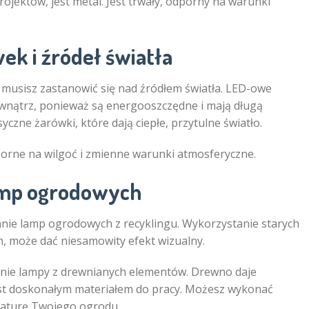
rojektów, jest metal. Jest trwały, odporny na warunki
k i źródeł światła
, musisz zastanowić się nad źródłem światła. LED-owe
wnątrz, ponieważ są energooszczędne i mają długą
czne żarówki, które dają ciepłe, przytulne światło.
porne na wilgoć i zmienne warunki atmosferyczne.
amp ogrodowych
nanie lamp ogrodowych z recyklingu. Wykorzystanie starych
h, może dać niesamowity efekt wizualny.
ie lampy z drewnianych elementów. Drewno daje
 jest doskonałym materiałem do pracy. Możesz wykonać
 naturę Twojego ogrodu.