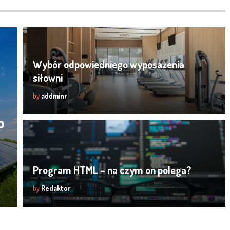
Wybór odpowiedniego wyposażenia
siłowni
by
addminr
o
Program HTML – na czym on polega?
by
Redaktor