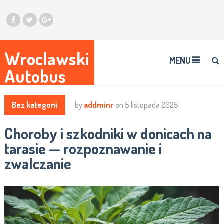
Wroclawski
MENU
Autobus
Bez kategorii
by
addminr
on
5 listopada 2025
Choroby i szkodniki w donicach na
tarasie — rozpoznawanie i
zwalczanie