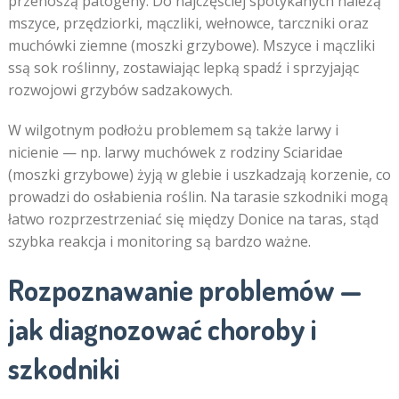
przenoszą patogeny. Do najczęściej spotykanych należą
mszyce, przędziorki, mączliki, wełnowce, tarczniki oraz
muchówki ziemne (moszki grzybowe). Mszyce i mączliki
ssą sok roślinny, zostawiając lepką spadź i sprzyjając
rozwojowi grzybów sadzakowych.
W wilgotnym podłożu problemem są także larwy i
nicienie — np. larwy muchówek z rodziny Sciaridae
(moszki grzybowe) żyją w glebie i uszkadzają korzenie, co
prowadzi do osłabienia roślin. Na tarasie szkodniki mogą
łatwo rozprzestrzeniać się między Donice na taras, stąd
szybka reakcja i monitoring są bardzo ważne.
Rozpoznawanie problemów —
jak diagnozować choroby i
szkodniki