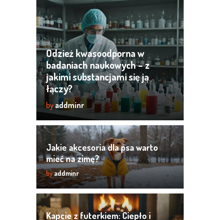
Odzież kwasoodporna w
badaniach naukowych – z
jakimi substancjami się ją
łączy?
by
addminr
Jakie akcesoria dla psa warto
mieć na zimę?
by
addminr
Kapcie z futerkiem: Ciepło i