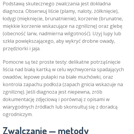
Podstawą skutecznego zwalczania jest dokładna
diagnoza. Obserwuj liście (plamy, naloty, żółknięcie),
łodygi (mięknięcie, brunatnienie), korzenie (brunatne,
miękkie korzenie wskazujące na zgniliznę) oraz glebę
(obecność larw, nadmierna wilgotność). Użyj lupy lub
szkła powiększającego, aby wykryć drobne owady,
przędziorki i jaja.
Pomocne są też proste testy: delikatne potrząśnięcie
liścia nad białą kartką w celu wychwycenia spadających
owadów, lepowe pułapki na białe muchówki, oraz
kontrola zapachu podłoża (zapach gnicia wskazuje na
zgniliznę). Jeśli diagnoza jest niepewna, zrób
dokumentację zdjęciową i porównaj z opisami w
wiarygodnych źródłach lub skonsultuj się z doradcą
ogrodniczym.
Zwalczanie — metody