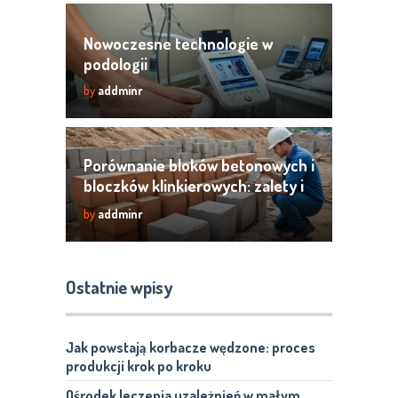
Nowoczesne technologie w
podologii
by
addminr
Porównanie bloków betonowych i
bloczków klinkierowych: zalety i
wady
by
addminr
Ostatnie wpisy
Jak powstają korbacze wędzone: proces
produkcji krok po kroku
Ośrodek leczenia uzależnień w małym