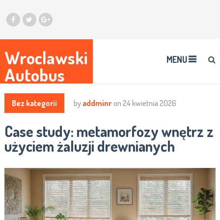
Wroclawski
MENU
Autobus
Bez kategorii
by
addminr
on
24 kwietnia 2026
Case study: metamorfozy wnętrz z
użyciem żaluzji drewnianych