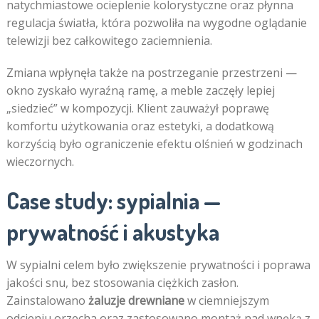
natychmiastowe ocieplenie kolorystyczne oraz płynna
regulacja światła, która pozwoliła na wygodne oglądanie
telewizji bez całkowitego zaciemnienia.
Zmiana wpłynęła także na postrzeganie przestrzeni —
okno zyskało wyraźną ramę, a meble zaczęły lepiej
„siedzieć” w kompozycji. Klient zauważył poprawę
komfortu użytkowania oraz estetyki, a dodatkową
korzyścią było ograniczenie efektu olśnień w godzinach
wieczornych.
Case study: sypialnia —
prywatność i akustyka
W sypialni celem było zwiększenie prywatności i poprawa
jakości snu, bez stosowania ciężkich zasłon.
Zainstalowano
żaluzje drewniane
w ciemniejszym
odcieniu orzecha oraz zastosowano montaż nad wnęką z