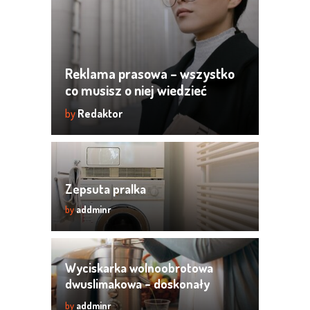
Reklama prasowa – wszystko
co musisz o niej wiedzieć
by
Redaktor
Zepsuta pralka
by
addminr
Wyciskarka wolnoobrotowa
dwuslimakowa – doskonały
sposób na zdrowe soki
by
addminr